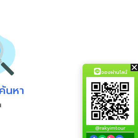
จองผ่านไลน์
ค้นหา
d
@rakyimtour