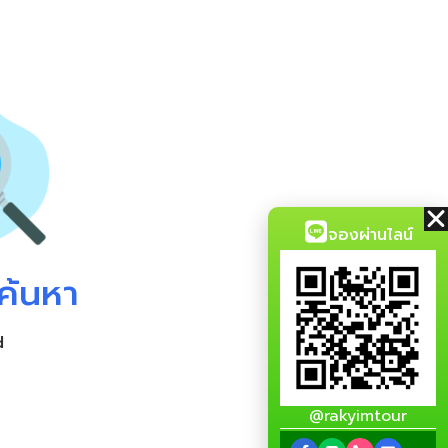
จองผ่านไลน์
ค้นหา
d
@rakyimtour