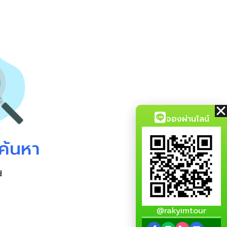
จองผ่านไลน์
ค้นหา
d
@rakyimtour