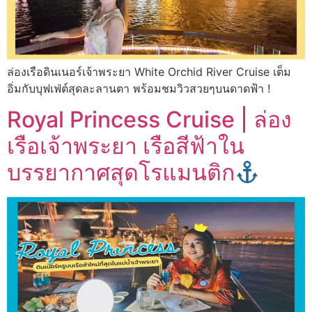
ล่องเรือดินเนอร์เจ้าพระยา White Orchid River Cruise เต็ม
อิ่มกับบุฟเฟ่ต์สุดละลานตา พร้อมชมวิวสวยๆบนดาดฟ้า !
Royal Princess Cruise | ล่อง
เรือเจ้าพระยา เรือสีฟ้าใน
บรรยากาศสุดโรแมนติก