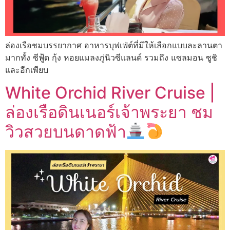
ล่องเรือชมบรรยากาศ อาหารบุฟเฟ่ต์ที่มีให้เลือกแบบละลานตา
มากทั้ง ซีฟู้ด กุ้ง หอยแมลงภู่นิวซีแลนด์ รวมถึง แซลมอน ซูชิ
และอีกเพียบ
White Orchid River Cruise |
ล่องเรือดินเนอร์เจ้าพระยา ชม
วิวสวยบนดาดฟ้า