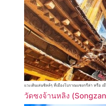
แวะเดินเล่นชิลล์ๆ ที่เมืองโบราณแชงกรีล่า หรือ เ
วัดซงจ้านหลิง (Songzan