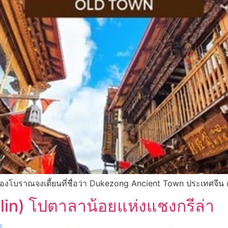
มืองโบราณจงเตี้ยนที่ชื่อว่า Dukezong Ancient Town ประเทศจีน ตร
lin) โปตาลาน้อยแห่งแชงกรีล่า