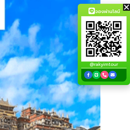
จองผ่านไลน์
@rakyimtour