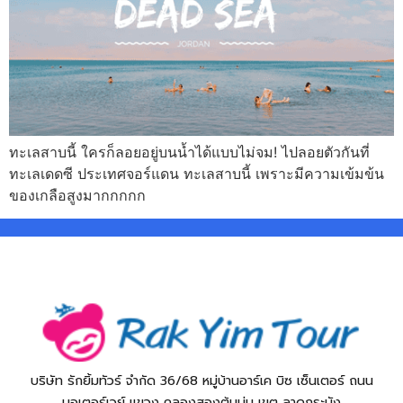
ทะเลสาบนี้ ใครก็ลอยอยู่บนน้ำได้แบบไม่จม! ไปลอยตัวกันที่
ทะเลเดดซี ประเทศจอร์แดน ทะเลสาบนี้ เพราะมีความเข้มข้น
ของเกลือสูงมากกกกก
บริษัท รักยิ้มทัวร์ จำกัด 36/68 หมู่บ้านอาร์เค บิซ เซ็นเตอร์ ถนน
มอเตอร์เวย์ แขวง คลองสองต้นนุ่น เขต ลาดกระบัง