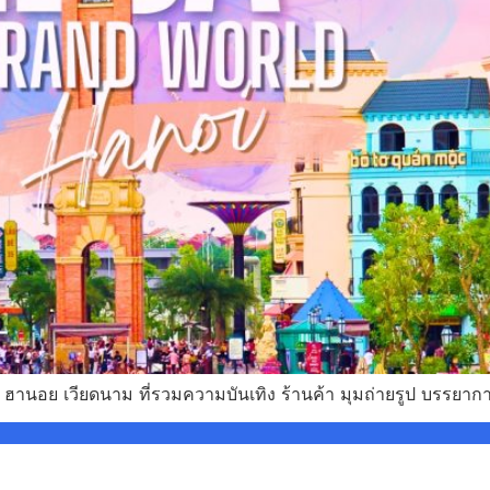
ี่ยว ฮานอย เวียดนาม ที่รวมความบันเทิง ร้านค้า มุมถ่ายรูป บรรยาก