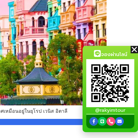
จองผ่านไลน์
@rakyimtour
าศเหมือนอยู่ในยุโรป เวนิส อิตาลี