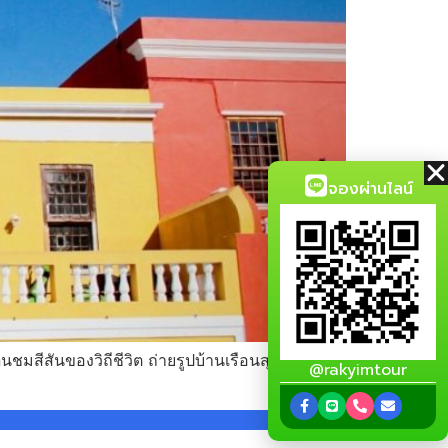
จองผ่านไลน์
ินชมสีสันของวิถีชีวิต ถ่ายรูปบ้านเรือนสุดคัลเลอร์
@rakyimtour