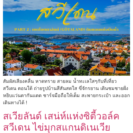
สัมผัสเสียงคลื่น หาดทราย สายลม น้ำทะเลใสๆกับที่เที่ยว
สวีเดน ตอนใต้ ถ่ายรูปบ้านสีสันสดใส ขี่จักรยาน เดินชมชายฝั่ง
หยิบแว่นตากันแดด ชาร์จมือถือให้เต็ม สะพายกระเป๋า และออก
เดินทางได้ !
สเวียลันด์ เสน่ห์แห่งซิตี้วอล์ค
สวีเดน ไข่มุกสแกนดิเนเวีย