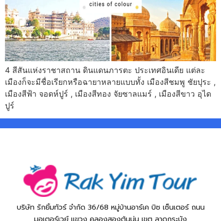
4 สีสันแห่งราชาสถาน ดินแดนภารตะ ประเทศอินเดีย แต่ละ
เมืองก็จะมีชื่อเรียกหรือฉายาหลายแบบทั้ง เมืองสีชมพู ชัยปุระ ,
เมืองสีฟ้า จอดห์ปูร์ , เมืองสีทอง จัยซาลแมร์ , เมืองสีขาว อุได
ปูร์
บริษัท รักยิ้มทัวร์ จำกัด 36/68 หมู่บ้านอาร์เค บิซ เซ็นเตอร์ ถนน
มอเตอร์เวย์ แขวง คลองสองต้นนุ่น เขต ลาดกระบัง