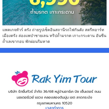
แพคเกจทัวร์ ตรัง ถ่ายรูปเช็คอินสถานีรถไฟกันตัง สตรีทอาร์ท
เมืองตรัง ล่องแพป่าชายเลน ทริปถ้ำมรกต เกาะกระดาน อันซีน
ถ้ำเลเขากอบ พักผ่อนริมหาด
บริษัท รักยิ้มทัวร์ จำกัด 36/68 หมู่บ้านอาร์เค บิซ เซ็นเตอร์ ถนน
มอเตอร์เวย์ แขวง คลองสองต้นนุ่น เขต ลาดกระบัง
กรุงเทพมหานคร 10520
เวลาทำการ